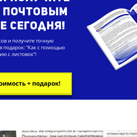
о почтовым
е сегодня!
сов и получите точную
 в подарок: "Как с помощью
ю с листовок"!
оимость + подарок!