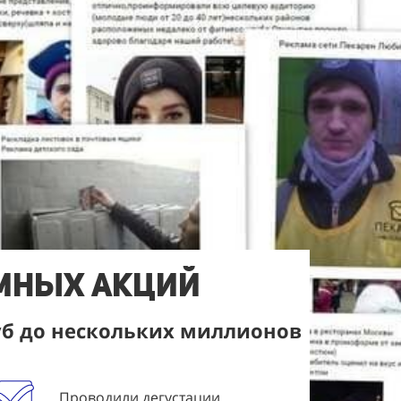
амных акций
уб до нескольких миллионов
Проводили дегустации